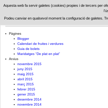
RESTAURAN
Aquesta web fa servir galetes (cookies) propies i de tercers per of
l'ú
Inici
Maridatges “De plat en plat”
Institut Català Cuina
Podeu canviar en qualsevol moment la configuració de galetes. T
Cuina catalana
Facebook
Cuina vegana
Receptes pr
Pàgines
Blogger
Calendari de fruites i verdures
Guia de bolets
Maridatges “De plat en plat”
Arxius
novembre 2015
juny 2015
maig 2015
abril 2015
març 2015
febrer 2015
gener 2015
desembre 2014
novembre 2014