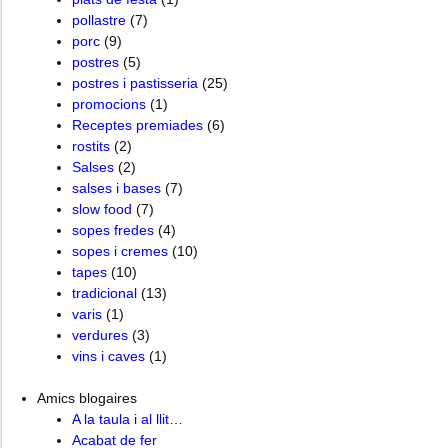
pollastre
(7)
porc
(9)
postres
(5)
postres i pastisseria
(25)
promocions
(1)
Receptes premiades
(6)
rostits
(2)
Salses
(2)
salses i bases
(7)
slow food
(7)
sopes fredes
(4)
sopes i cremes
(10)
tapes
(10)
tradicional
(13)
varis
(1)
verdures
(3)
vins i caves
(1)
Amics blogaires
A la taula i al llit…
Acabat de fer