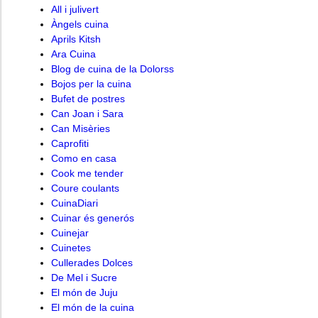
All i julivert
Àngels cuina
Aprils Kitsh
Ara Cuina
Blog de cuina de la Dolorss
Bojos per la cuina
Bufet de postres
Can Joan i Sara
Can Misèries
Caprofiti
Como en casa
Cook me tender
Coure coulants
CuinaDiari
Cuinar és generós
Cuinejar
Cuinetes
Cullerades Dolces
De Mel i Sucre
El món de Juju
El món de la cuina