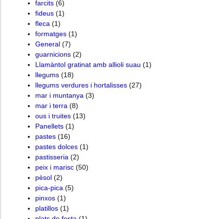
farcits
(6)
fideus
(1)
fleca
(1)
formatges
(1)
General
(7)
guarnicions
(2)
Llamàntol gratinat amb allioli suau
(1)
llegums
(18)
llegums verdures i hortalisses
(27)
mar i muntanya
(3)
mar i terra
(8)
ous i truites
(13)
Panellets
(1)
pastes
(16)
pastes dolces
(1)
pastisseria
(2)
peix i marisc
(50)
pèsol
(2)
pica-pica
(5)
pinxos
(1)
platillos
(1)
plats de festa
(1)