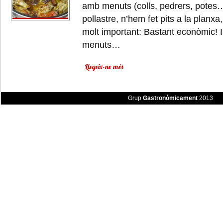
amb menuts (colls, pedrers, potes….)
pollastre, n’hem fet pits a la plan
molt important: Bastant econòmic! I
menuts…
Llegeix-ne més
Grup
Gastronòmicament
2013