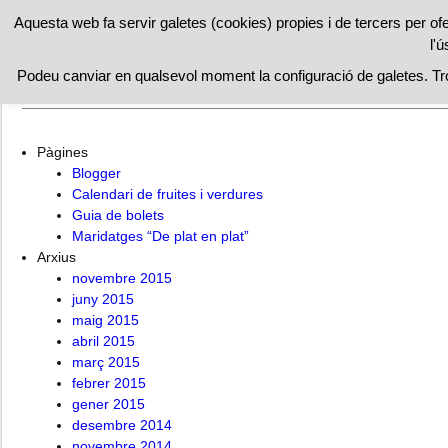
RESTAURAN
Aquesta web fa servir galetes (cookies) propies i de tercers per of
l'ú
Inici
Maridatges “De plat en plat”
Institut Català Cuina
Podeu canviar en qualsevol moment la configuració de galetes. T
Cuina catalana
Facebook
Cuina vegana
Receptes pr
Pàgines
Blogger
Calendari de fruites i verdures
Guia de bolets
Maridatges “De plat en plat”
Arxius
novembre 2015
juny 2015
maig 2015
abril 2015
març 2015
febrer 2015
gener 2015
desembre 2014
novembre 2014