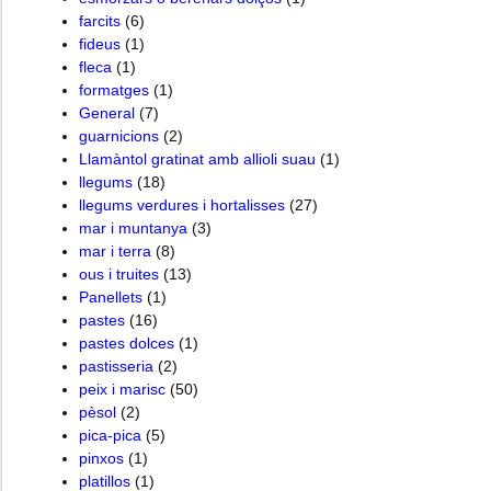
farcits
(6)
fideus
(1)
fleca
(1)
formatges
(1)
General
(7)
guarnicions
(2)
Llamàntol gratinat amb allioli suau
(1)
llegums
(18)
llegums verdures i hortalisses
(27)
mar i muntanya
(3)
mar i terra
(8)
ous i truites
(13)
Panellets
(1)
pastes
(16)
pastes dolces
(1)
pastisseria
(2)
peix i marisc
(50)
pèsol
(2)
pica-pica
(5)
pinxos
(1)
platillos
(1)