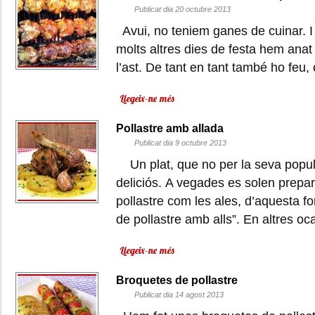
Publicat dia 20 octubre 2013
Avui, no teniem ganes de cuinar. 
molts altres dies de festa hem anat 
l’ast. De tant en tant també ho feu, 
Llegeix-ne més
Pollastre amb allada
Publicat dia 9 octubre 2013
Un plat, que no per la seva popula
deliciós. A vegades es solen prepar
pollastre com les ales, d’aquesta f
de pollastre amb alls”. En altres
Llegeix-ne més
Broquetes de pollastre
Publicat dia 14 agost 2013