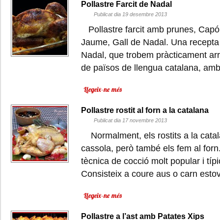
Pollastre Farcit de Nadal
Publicat dia 19 desembre 2013
Pollastre farcit amb prunes, Capó 
Jaume, Gall de Nadal. Una recepta d
Nadal, que trobem pràcticament arr
de països de llengua catalana, a
Llegeix-ne més
Pollastre rostit al forn a la catalana
Publicat dia 17 novembre 2013
Normalment, els rostits a la catal
cassola, però també els fem al forn.
tècnica de cocció molt popular i típ
Consisteix a coure aus o carn esto
Llegeix-ne més
Pollastre a l’ast amb Patates Xips