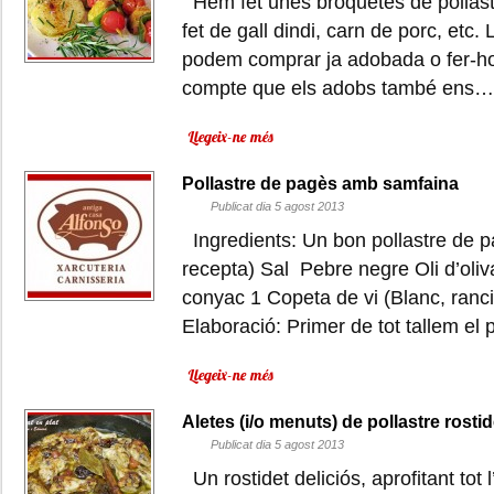
Hem fet unes broquetes de pollast
fet de gall dindi, carn de porc, etc
podem comprar ja adobada o fer-ho 
compte que els adobs també ens…
Llegeix-ne més
Pollastre de pagès amb samfaina
Publicat dia 5 agost 2013
Ingredients: Un bon pollastre de 
recepta) Sal Pebre negre Oli d’oli
conyac 1 Copeta de vi (Blanc, ranc
Elaboració: Primer de tot tallem el
Llegeix-ne més
Aletes (i/o menuts) de pollastre rostid
Publicat dia 5 agost 2013
Un rostidet deliciós, aprofitant tot 