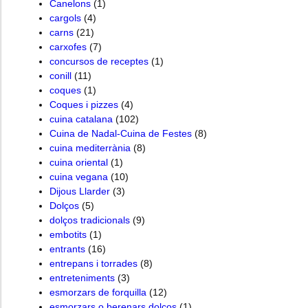
Canelons
(1)
cargols
(4)
carns
(21)
carxofes
(7)
concursos de receptes
(1)
conill
(11)
coques
(1)
Coques i pizzes
(4)
cuina catalana
(102)
Cuina de Nadal-Cuina de Festes
(8)
cuina mediterrània
(8)
cuina oriental
(1)
cuina vegana
(10)
Dijous Llarder
(3)
Dolços
(5)
dolços tradicionals
(9)
embotits
(1)
entrants
(16)
entrepans i torrades
(8)
entreteniments
(3)
esmorzars de forquilla
(12)
esmorzars o berenars dolços
(1)