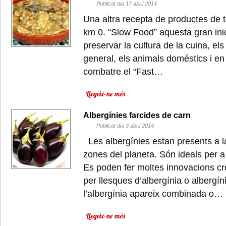
Publicat dia 17 abril 2014
Una altra recepta de productes de 
km 0. “Slow Food” aquesta gran inic
preservar la cultura de la cuina, el
general, els animals doméstics i en d
combatre el “Fast…
Llegeix-ne més
Albergínies farcides de carn
Publicat dia 3 abril 2014
Les albergínies estan presents a 
zones del planeta. Són ideals per a
Es poden fer moltes innovacions cre
per llesques d’albergínia o albergín
l’albergínia apareix combinada o…
Llegeix-ne més