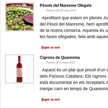
Pèsols del Maresme Ofegats
Publicat dia 26 març 2014
Aprofitant que estem en plenes J
del Pèsol del Maresme, hem aprofitat
de la nostra comarca. Aquesta és un
les faves ofegades, feta amb aque
Llegeix-ne més
Cigrons de Quaresma
Publicat dia 6 març 2014
Aquest és un plat que prové d’un d
dels Païssos Catalans: Els cigrons 
està documentat en els receptaris m
menjar carn en temps de Quares
Llegeix-ne més