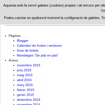
RESTAURAN
Aquesta web fa servir galetes (cookies) propies i de tercers per of
l'ú
Inici
Maridatges “De plat en plat”
Institut Català Cuina
Podeu canviar en qualsevol moment la configuració de galetes. T
Cuina catalana
Facebook
Cuina vegana
Receptes pr
Pàgines
Blogger
Calendari de fruites i verdures
Guia de bolets
Maridatges “De plat en plat”
Arxius
novembre 2015
juny 2015
maig 2015
abril 2015
març 2015
febrer 2015
gener 2015
desembre 2014
novembre 2014