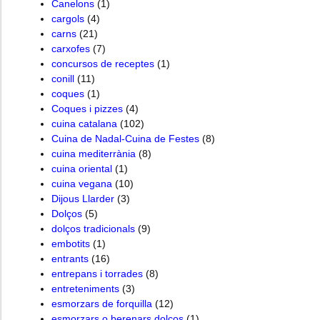
Canelons
(1)
cargols
(4)
carns
(21)
carxofes
(7)
concursos de receptes
(1)
conill
(11)
coques
(1)
Coques i pizzes
(4)
cuina catalana
(102)
Cuina de Nadal-Cuina de Festes
(8)
cuina mediterrània
(8)
cuina oriental
(1)
cuina vegana
(10)
Dijous Llarder
(3)
Dolços
(5)
dolços tradicionals
(9)
embotits
(1)
entrants
(16)
entrepans i torrades
(8)
entreteniments
(3)
esmorzars de forquilla
(12)
esmorzars o berenars dolços
(1)