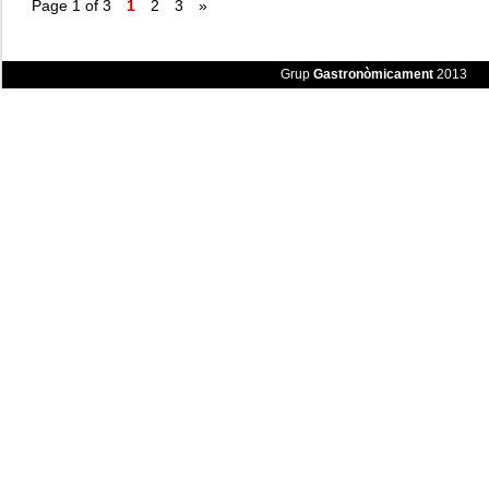
Page 1 of 3
1
2
3
»
Grup
Gastronòmicament
2013