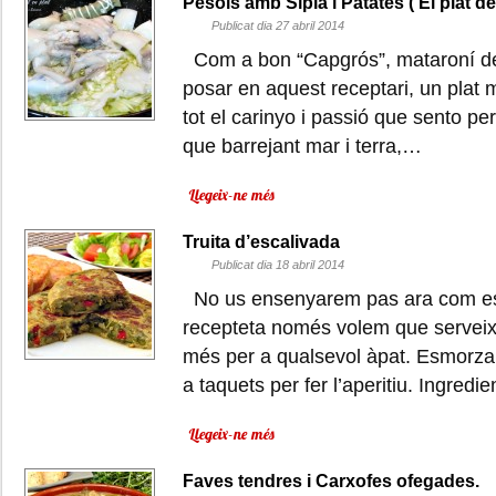
Pèsols amb Sípia i Patates ( El plat d
Publicat dia 27 abril 2014
Com a bon “Capgrós”, mataroní de
posar en aquest receptari, un plat 
tot el carinyo i passió que sento per
que barrejant mar i terra,…
Llegeix-ne més
Truita d’escalivada
Publicat dia 18 abril 2014
No us ensenyarem pas ara com es f
recepteta només volem que serveix
més per a qualsevol àpat. Esmorza
a taquets per fer l’aperitiu. Ingred
Llegeix-ne més
Faves tendres i Carxofes ofegades.