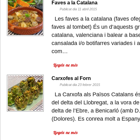
Faves a la Catalana
Publicat dia 11 abril 2015
Les faves a la catalana (faves ofe
faves al tombet) És un d’aquests gr
catalana, valenciana i balear a base
cansalada i/o botifarres variades i
com…
Llegeix-ne més
Carxofes al Forn
Publicat dia 23 febrer 2015
La Carxofa als Països Catalans és 
del delta del Llobregat, a la vora d
delta de l’Ebre, a Benicarló (amb D.
(Dolores). Es conrea molt a Espa
Llegeix-ne més