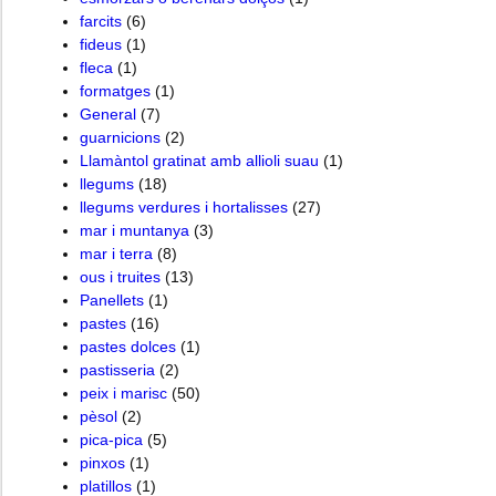
farcits
(6)
fideus
(1)
fleca
(1)
formatges
(1)
General
(7)
guarnicions
(2)
Llamàntol gratinat amb allioli suau
(1)
llegums
(18)
llegums verdures i hortalisses
(27)
mar i muntanya
(3)
mar i terra
(8)
ous i truites
(13)
Panellets
(1)
pastes
(16)
pastes dolces
(1)
pastisseria
(2)
peix i marisc
(50)
pèsol
(2)
pica-pica
(5)
pinxos
(1)
platillos
(1)